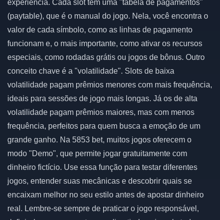
experiência. Cada slot tem uma "tabela de pagamentos"
(paytable), que é o manual do jogo. Nela, você encontra o
valor de cada símbolo, como as linhas de pagamento
funcionam e, o mais importante, como ativar os recursos
especiais, como rodadas grátis ou jogos de bônus. Outro
conceito chave é a "volatilidade". Slots de baixa
volatilidade pagam prêmios menores com mais frequência,
ideais para sessões de jogo mais longas. Já os de alta
volatilidade pagam prêmios maiores, mas com menos
frequência, perfeitos para quem busca a emoção de um
grande ganho. Na 5853 bet, muitos jogos oferecem o
modo "Demo", que permite jogar gratuitamente com
dinheiro fictício. Use essa função para testar diferentes
jogos, entender suas mecânicas e descobrir quais se
encaixam melhor no seu estilo antes de apostar dinheiro
real. Lembre-se sempre de praticar o jogo responsável,