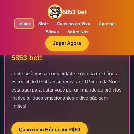
5853 bet
Início
Slots
Cassino ao Vivo
Apostas
Bônus
Sobre Nós
Jogar Agora
A Sorte do Panda Chegou na
5853 bet!
Junte-se à nossa comunidade e receba um bônus
especial de R$50 ao se registrar. O Panda da Sorte
está aqui para guiar você por um mundo de prêmios
incríveis, jogos emocionantes e diversão sem
limites!
Quero meu Bônus de R$50